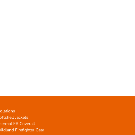
solations
oftshell Jackets
hermal FR Coverall
ildland Firefighter Gear