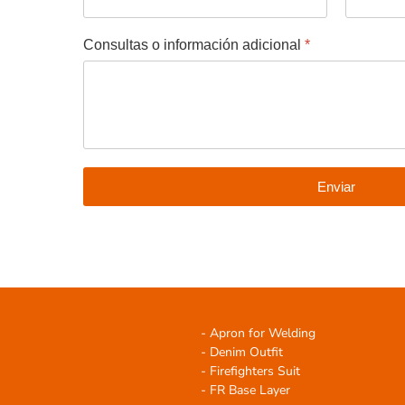
Consultas o información adicional
*
Enviar
- Apron for Welding
- Denim Outfit
- Firefighters Suit
- FR Base Layer