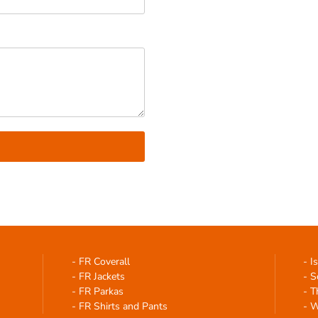
- FR Coverall
- I
- FR Jackets
- S
- FR Parkas
- T
- FR Shirts and Pants
- W